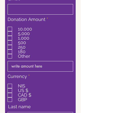
ח
Donation Amount
*
ו
ב
10,000
ה
5,000
1,000
500
250
180
Other
ח
Currency
*
ו
ב
NIS
ה
US $
CAD $
GBP
Last name