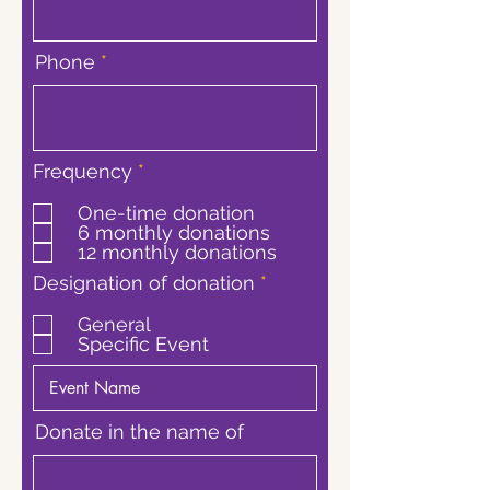
Phone
ח
Frequency
*
ו
ב
One-time donation
ה
6 monthly donations
12 monthly donations
ח
Designation of donation
*
ו
ב
General
ה
Specific Event
Donate in the name of